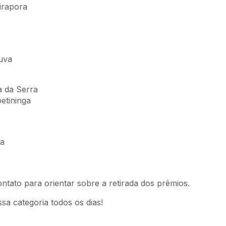
irapora
uva
a da Serra
petininga
ba
tato para orientar sobre a retirada dos prêmios.
a categoria todos os dias!